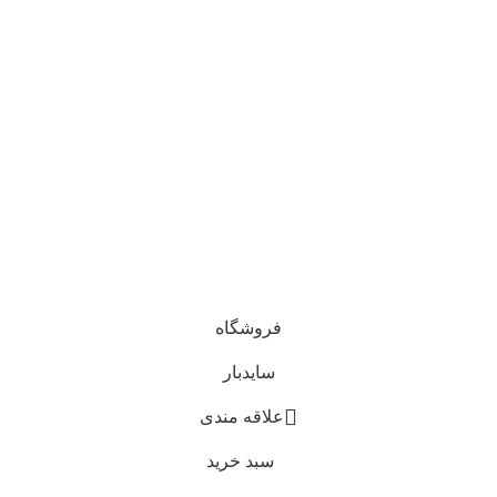
تجهیزات بهداشتی
تجهیزات پزشکی
درباره ما
تماس با ما
اعتماد شما افتخار ماست
تمام حقوق برای این سایت برای خدمات پرستاری افق اصفهان
محفوظ است.
طراحی و توسعه
کاوت
فروشگاه
سایدبار
علاقه مندی
سبد خرید