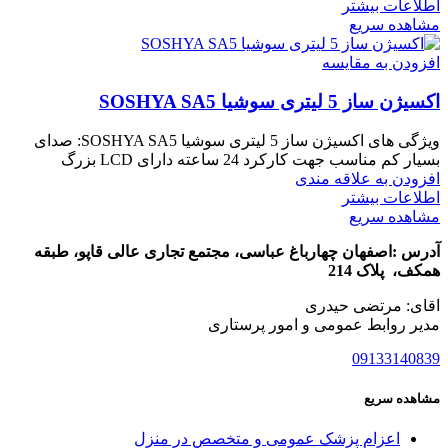
اطلاعات بیشتر
مشاهده سریع
افزودن به مقایسه
اکسیژن ساز 5 لیتری سوشیا SOSHYA SA5
ویژگی های اکسیژن ساز 5 لیتری سوشیا SOSHYA SA5: صدای
بسیار کم مناسب جهت کارکرد 24 ساعته دارای LCD بزرگ
افزودن به علاقه مندی
اطلاعات بیشتر
مشاهده سریع
آدرس :اصفهان چهارباغ عباسی، مجتمع تجاری عالی قاپو، طبقه
همکف، پلاک 214
اقای: مرتضی حیدری
مدیر روابط عمومی و امور پرستاری
09133140839
مشاهده سریع
اعزام پزشک عمومی و متخصص در منزل