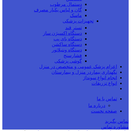
دستمال مرطوب
گان و لباس یکبار مصرف
ماسک
تجهیزات پزشکی
تستر قند
دستگاه اکسیژن ساز
دستگاه بای پپ
دستگاه ساکشن
دستگاه ونتیلاتور
فشارسنج
گوشی پزشکی
اعزام پزشک عمومی و متخصص در منزل
نگهداری بیماردر منزل و بیمارستان
انجام انواع سونداژ
انواع تزریقات
تماس با ما
درباره ما
صفحه نخست
تماس بگیرید
مشاوره تماس