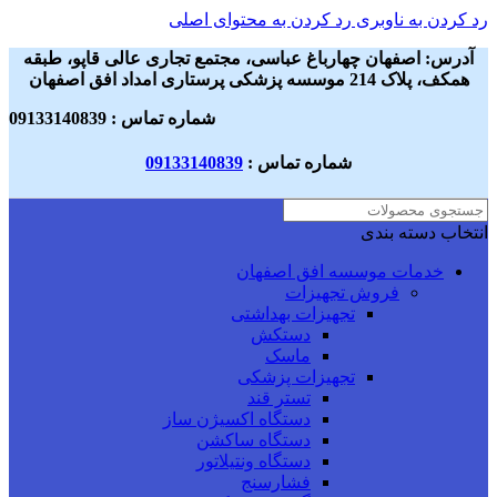
رد کردن به ناوبری
رد کردن به محتوای اصلی
آدرس: اصفهان چهارباغ عباسی، مجتمع تجاری عالی قاپو، طبقه
همکف، پلاک 214 موسسه پزشکی پرستاری امداد افق اصفهان
شماره تماس : 09133140839
شماره تماس :
09133140839
انتخاب دسته بندی
خدمات موسسه افق اصفهان
فروش تجهیزات
تجهیزات بهداشتی
دستکش
ماسک
تجهیزات پزشکی
تستر قند
دستگاه اکسیژن ساز
دستگاه ساکشن
دستگاه ونتیلاتور
فشارسنج