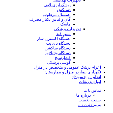
تجهیزات بهداشتی
پوشک ایزی لایف
دستکش
دستمال مرطوب
گان و لباس یکبار مصرف
ماسک
تجهیزات پزشکی
تستر قند
دستگاه اکسیژن ساز
دستگاه بای پپ
دستگاه ساکشن
دستگاه ونتیلاتور
فشارسنج
گوشی پزشکی
اعزام پزشک عمومی و متخصص در منزل
نگهداری بیماردر منزل و بیمارستان
انجام انواع سونداژ
انواع تزریقات
تماس با ما
درباره ما
صفحه نخست
ورود / ثبت نام