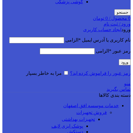
گوشی پزشکی
جستجو
0
محصول
/
0
تومان
ورود / ثبت نام
ورود
ایجاد حساب کاربری
نام کاربری یا آدرس ایمیل
*
الزامی
رمز عبور
*
الزامی
ورود
رمز عبور را فراموش کرده اید؟
مرا به خاطر بسپار
منو
تماس بگیرید
دسته بندی کالاها
خدمات موسسه افق اصفهان
فروش تجهیزات
تجهیزات بهداشتی
پوشک ایزی لایف
دستکش