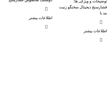
توضیحات و ویژگی ها:
فشارسنج دیجیتال سخنگو زنیت
مد با
اطلاعات بیشتر
اطلاعات بیشتر
آدرس :اصفهان چهارباغ عباسی، مجتمع تجاری عالی قاپو، طبقه
همکف، پلاک 214
اقای: مرتضی حیدری
مدیر روابط عمومی و امور پرستاری
09133140839
مشاهده سریع