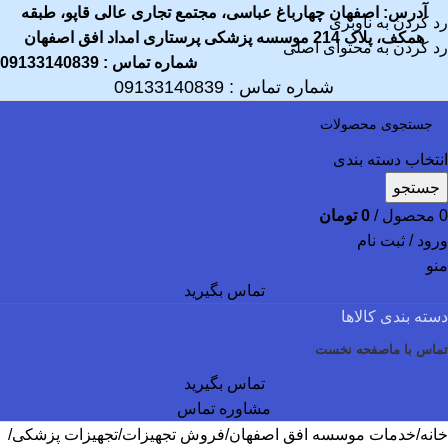
آدرس: اصفهان چهارباغ عباسی، مجتمع تجاری عالی قاپو، طبقه
رد کردن به ناوبری
همکف، پلاک 214 موسسه پزشکی پرستاری امداد افق اصفهان
رد کردن به محتوای اصلی
شماره تماس : 09133140839
شماره تماس :
09133140839
انتخاب دسته بندی
جستجو
0
محصول
/
0
تومان
ورود / ثبت نام
منو
تماس بگیرید
دسته بندی کالاها
تماس با ما
صفحه نخست
تماس بگیرید
مشاوره تماس
خانه
خدمات موسسه افق اصفهان
فروش تجهیزات
تجهیزات پزشکی