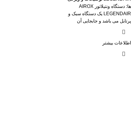
ها: دستگاه ونتیلاتور AIROX
LEGENDAIR یک دستگاه سبک و
پرتابل می باشد و جابجایی آن
اطلاعات بیشتر
آدرس :اصفهان چهارباغ عباسی، مجتمع تجاری عالی قاپو، طبقه
همکف، پلاک 214