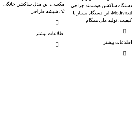
مکسی، این مدل ساکشن خانگی
دستگاه ساکشن هوشمند جراحی
تک شیشه طراحی
Medivical، این دستگاه بسیار با
کیفیت، تولید ملی همگام
اطلاعات بیشتر
اطلاعات بیشتر
آدرس :اصفهان چهارباغ عباسی، مجتمع تجاری عالی قاپو، طبقه
همکف، پلاک 214
اقای: مرتضی حیدری
مدیر روابط عمومی و امور پرستاری
09133140839
مشاهده سریع